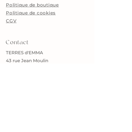
25kg ne pourra se faire sans
Politique de boutique
devis préalable.
Politique de cookies
Si vous avez des requêtes
particulières concernant la
C
GV
livraison de votre commande sur
des zones non encore
disponibles, contactez-moi à
Contact
terresdemma@gmail.com.​
TERRES d'EMMA
43 rue Jean Moulin
38250 Villard de Lans
terresdemma@gmail.com
Toutes mes pièces sont testées par un
laboratoire spécialisé et certifiées
conformes aux normes en vigueur.
Restons en contact
Inscrivez-vous à ma newsletter
et restez informés de mes