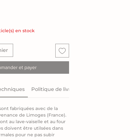
ticle(s) en stock
nier
mander et payer
echniques
Politique de livraison
sont fabriquées avec de la
venance de Limoges (France).
ont au lave-vaiselle et au four
es doivent être utilsées dans
rmales pour ne pas subir