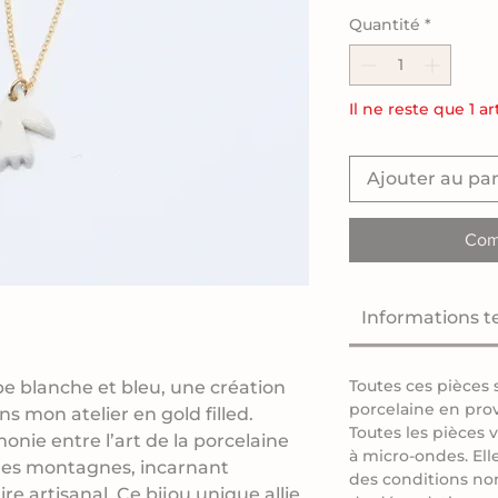
Quantité
*
Il ne reste que 1 ar
Ajouter au pa
Com
Informations t
Toutes ces pièces 
be blanche et bleu, une création
porcelaine en pro
s mon atelier en gold filled.
Toutes les pièces v
onie entre l’art de la porcelaine
à micro-ondes. Ell
 mes montagnes, incarnant
des conditions no
aire artisanal. Ce bijou unique allie