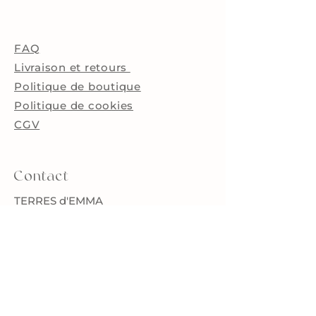
en fonction du volume et du
entendu, elles doivent être
poids des pièces selon les tarifs
utilisées dans des conditions
en vigueur de Mondial Relay
normales pour ne pas subir
FAQ
locker et ou pour les petites
de dégradations.
pièces, le service de la poste.
Livraison et retours
Aucune expédition de plus de
Politique de boutique
25kg ne pourra se faire sans
Politique de cookies
devis préalable.Si vous avez des
requêtes particulières
C
GV
concernant la livraison de votre
commande sur des zones non
encore disponibles, contactez-
Contact
moi à terresdemma@gmail.com.​
TERRES d'EMMA
43 rue Jean Moulin
38250 Villard de Lans
terresdemma@gmail.com
Toutes mes pièces sont testées par un
laboratoire spécialisé et certifiées
conformes aux normes en vigueur.