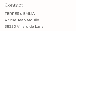
Contact
TERRES d'EMMA
43 rue Jean Moulin
38250 Villard de Lans
terresdemma@gmail.com
Toutes mes pièces sont testées par un
laboratoire spécialisé et certifiées
conformes aux normes en vigueur.
Restons en contact
Inscrivez-vous à ma newsletter
et restez informés de mes
nouvelles collections, réassort
sur mon site et nouvelles dates
de stage en avant première.
Je limite volontairement mes
envois à quelques newsletters
par an.