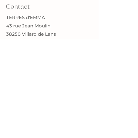
Contact
TERRES d'EMMA
43 rue Jean Moulin
38250 Villard de Lans
terresdemma@gmail.com
Toutes mes pièces sont testées par un
laboratoire spécialisé et certifiées
conformes aux normes en vigueur.
Restons en contact
Inscrivez-vous à ma newsletter
et restez informés de mes
nouvelles collections, réassort
sur mon site et nouvelles dates
de stage en avant première.
Je limite volontairement mes
envois à quelques newsletters
par an.