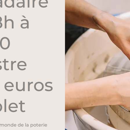
daire
8h à
0
stre
0 euros
let
 monde de la poterie