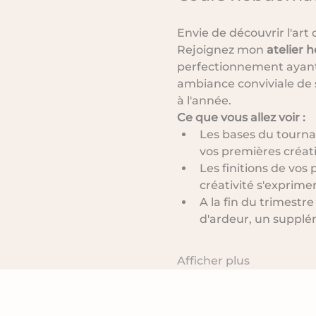
Envie de découvrir l'art
Rejoignez mon 
atelier 
perfectionnement ayant 
ambiance conviviale de s
à l'année.
Ce que vous allez voir :
Les bases du tournage
vos premières créat
Les finitions de vos 
créativité s'exprimer
A la fin du trimestr
d'ardeur, un supplé
Afficher plus